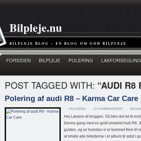
Bilpleje.nu
BILPLEJE BLOG – EN BLOG OM GOD BILPLEJE
FORSIDEN
BILPLEJE
POLERING
LAKFORSEGLING
POST TAGGED WITH:
“AUDI R8
Polering af audi R8 – Karma Car Care
POLERING
15 KOMMENTARER
MICHAE
Hej Læsere af bloggen. Så blev det tid til end
Denne gang med en godt smadret Audi R8. So
guiden, og se hvordan vi er kommet frem til r
at smide alle billederne i et album til sidst i g