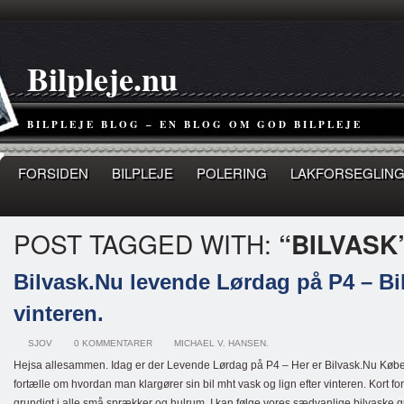
Bilpleje.nu
BILPLEJE BLOG – EN BLOG OM GOD BILPLEJE
FORSIDEN
BILPLEJE
POLERING
LAKFORSEGLING
POST TAGGED WITH:
“BILVASK
Bilvask.Nu levende Lørdag på P4 – Bil
vinteren.
SJOV
0 KOMMENTARER
MICHAEL V. HANSEN.
Hejsa allesammen. Idag er der Levende Lørdag på P4 – Her er Bilvask.Nu Købe
fortælle om hvordan man klargører sin bil mht vask og lign efter vinteren. Kort fo
grundigt i alle små sprækker og hulrum. I kan følge vores sædvanlige bilvaske 