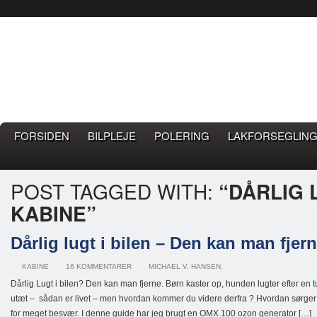
Bilpleje.nu
BILPLEJE BLOG – EN BLOG OM GOD BILPLEJE
FORSIDEN
BILPLEJE
POLERING
LAKFORSEGLING
POST TAGGED WITH:
“DÅRLIG 
KABINE”
Dårlig lugt i bilen – Den kan man fjern
KABINE
16 KOMMENTARER
MICHAEL V. HANSEN.
Dårlig Lugt i bilen? Den kan man fjerne. Børn kaster op, hunden lugter efter en tur 
utæt – sådan er livet – men hvordan kommer du videre derfra ? Hvordan sørger du
for meget besvær. I denne guide har jeg brugt en OMX 100 ozon generator […]