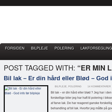
Bilpleje.nu
BILPLEJE BLOG – EN BLOG OM GOD BILPLEJE
FORSIDEN
BILPLEJE
POLERING
LAKFORSEGLING
POST TAGGED WITH:
“ER MIN 
Bil lak – Er din hård eller Blød – God i
BILPLEJE
,
POLERING
14 KOMMENTARER
Bil lak – er din hård eller blød ? Jeg har i den
forskellige biler jeg har haft til polering i bi
af farve lak. De har reageret ganske forskellig
behandling af bil lak. Hvorfor jeg måtte på go