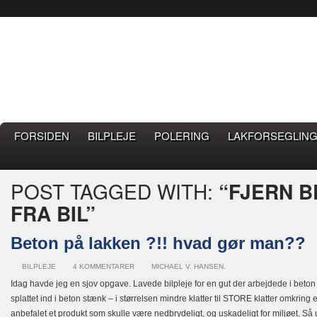
Bilpleje.nu
BILPLEJE BLOG – EN BLOG OM GOD BILPLEJE
FORSIDEN
BILPLEJE
POLERING
LAKFORSEGLING
POST TAGGED WITH:
“FJERN 
FRA BIL”
Beton på lakken ?!! hvad gør man??
BILPLEJE
4 KOMMENTARER
MICHAEL V. HANSEN.
Idag havde jeg en sjov opgave. Lavede bilpleje for en gut der arbejdede i beton
splattet ind i beton stænk – i størrelsen mindre klatter til STORE klatter omkring
anbefalet et produkt som skulle være nedbrydeligt, og uskadeligt for miljøet. Så