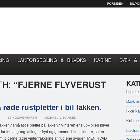
FORSIDEN
BILPO
OM GOD BILPLEJE
RING
LAKFORSEGLING & BILVOKS
KABINE
DÆK & 
TH:
“FJERNE FLYVERUST
KAT
bilpleje
Dæk & 
røde rustpletter i bil lakken.
Ikke ka
E
15 KOMMENTARER
MICHAEL V. HANSEN.
Kabine
lakken? små røde pletter på lakken? Vinteren er slut – bilen bliver
Lakfors
for første gang, alting er fryd og gammen, bilen skinner, solen
, pigerne tager vinterfrakkerne af, fuglene synger.. MEN HVAD