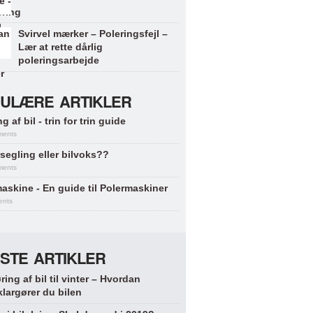
Svirvel mærker – Poleringsfejl –
Lær at rette dårlig
poleringsarbejde
ULÆRE ARTIKLER
g af bil - trin for trin guide
ments
segling eller bilvoks??
ments
askine - En guide til Polermaskiner
ents
STE ARTIKLER
ring af bil til vinter – Hvordan
klargører du bilen