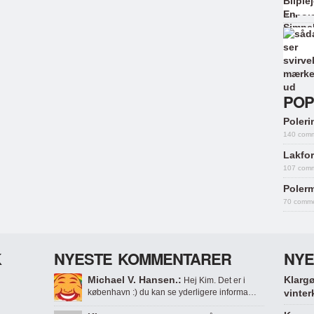
POP
Polerin
140 com
Lakfor
107 com
Polerm
70 comm
K
NYESTE KOMMENTARER
NYE
Michael V. Hansen.:
Klargø
Hej Kim. Det er i
københavn :) du kan se yderligere informa…
vinter