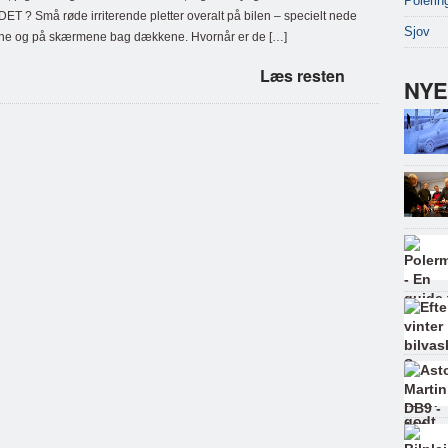
Polerin
ET ? Små røde irriterende pletter overalt på bilen – specielt nede
Sjov
erne og på skærmene bag dækkene. Hvornår er de […]
Læs resten
NYE