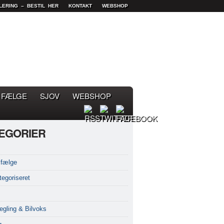
LERING – BESTIL HER
KONTAKT
WEBSHOP
FÆLGE
SJOV
WEBSHOP
EGORIER
fælge
tegoriseret
egling & Bilvoks