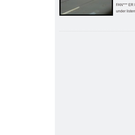
FAN*** ER D
under list