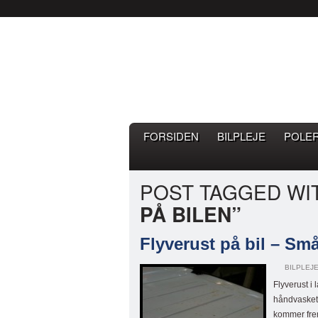
Bilpleje.nu
BILPLEJE BLOG – EN BLOG 
FORSIDEN
BILPLEJE
POLE
POST TAGGED WI
PÅ BILEN”
Flyverust på bil – Små 
BILPLEJ
Flyverust i 
håndvasket 
kommer frem