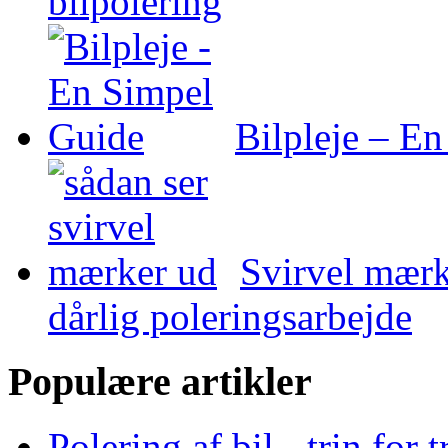
bilpolering
Bilpleje – E
Svirvel mærke
dårlig poleringsarbejde
Populære artikler
Polering af bil - trin for 