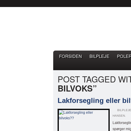
Bilpleje.nu
BILPLEJE BLOG – EN BLOG 
FORSIDEN
BILPLEJE
POLE
POST TAGGED WI
BILVOKS”
Lakforsegling eller b
BILPLEJ
HANSEN.
Lakforsegli
spørger mig