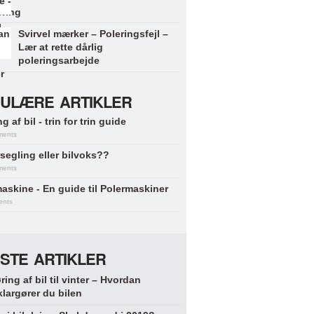
Svirvel mærker – Poleringsfejl –
Lær at rette dårlig
poleringsarbejde
ULÆRE ARTIKLER
g af bil - trin for trin guide
ments
segling eller bilvoks??
ments
askine - En guide til Polermaskiner
ents
STE ARTIKLER
ring af bil til vinter – Hvordan
klargører du bilen