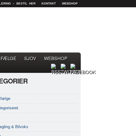
LERING – BESTIL HER
KONTAKT
WEBSHOP
FÆLGE
SJOV
WEBSHOP
EGORIER
fælge
tegoriseret
egling & Bilvoks