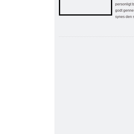
personligt b
godt gennem
synes den s