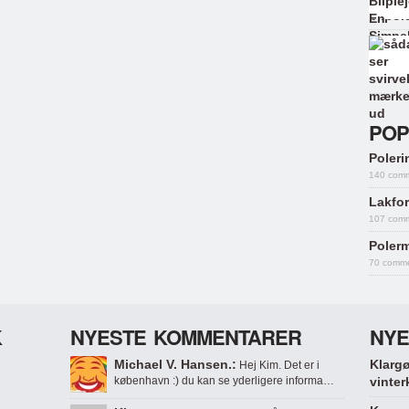
POP
Polerin
140 com
Lakfor
107 com
Polerm
70 comm
K
NYESTE KOMMENTARER
NYE
Michael V. Hansen.:
Klargø
Hej Kim. Det er i
københavn :) du kan se yderligere informa…
vinter