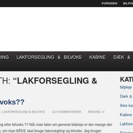
FORSIDEN
BILPO
OM GOD BILPLEJE
RING
LAKFORSEGLING & BILVOKS
KABINE
DÆK & 
TH:
“LAKFORSEGLING &
KAT
bilpleje
Dæk & 
ilvoks??
Ikke ka
E
,
LAKFORSEGLING & BILVOKS
113 KOMMENTARER
MICHAEL V.
Kabine
Lakfors
ng eller bilvoks ?? Når man taler om generel bilpleje er der mange der
, om man BÅDE skal bruge lakorsegling og bilvoks. Jeg bruger