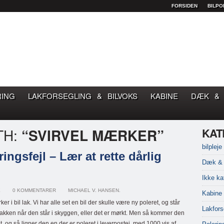
FORSIDEN
BILPO
OM GOD BILPLEJE
RING
LAKFORSEGLING & BILVOKS
KABINE
DÆK & 
TH:
“SVIRVEL MÆRKER”
KAT
bilpleje
ingsfejl – Lær at rette dårlig
Dæk & 
Ikke ka
E
0 KOMMENTARER
MICHAEL V. HANSEN.
Kabine
er i bil lak. Vi har alle set en bil der skulle være ny poleret, og står
Lakfors
i lakken når den står i skyggen, eller det er mørkt. Men så kommer den
et, og så ligner den en der er poleret i leverpostej, med 1000 vis af