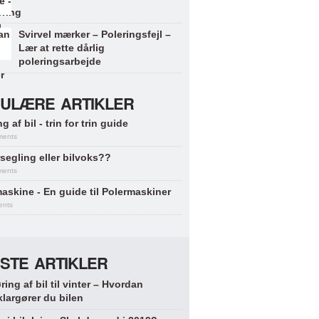
Svirvel mærker – Poleringsfejl –
Lær at rette dårlig
poleringsarbejde
ULÆRE ARTIKLER
g af bil - trin for trin guide
ments
segling eller bilvoks??
ments
askine - En guide til Polermaskiner
ents
STE ARTIKLER
ring af bil til vinter – Hvordan
klargører du bilen