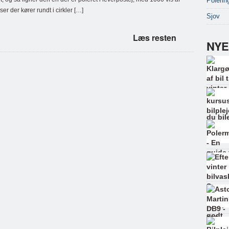
Polerin
ser der kører rundt i cirkler […]
Sjov
Læs resten
NYE