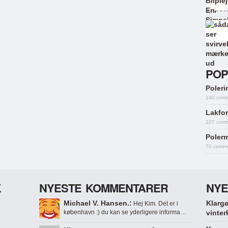
POP
Polerin
140 com
Lakfor
107 com
Polerm
70 comm
K
NYESTE KOMMENTARER
NYE
Michael V. Hansen.:
Klargø
Hej Kim. Det er i
københavn :) du kan se yderligere informa…
vinter