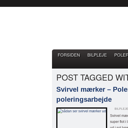
Bilpleje.nu
BILPLEJE BLOG – EN BLOG 
FORSIDEN
BILPLEJE
POLE
POST TAGGED WI
Svirvel mærker – Poler
poleringsarbejde
BILPLEJ
Svirvel mærk
super flot 
ud i sol lys