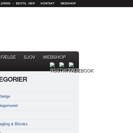
LERING – BESTIL HER
KONTAKT
WEBSHOP
FÆLGE
SJOV
WEBSHOP
EGORIER
fælge
tegoriseret
egling & Bilvoks