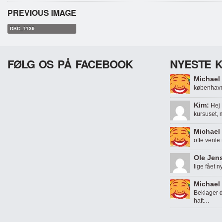
PREVIOUS IMAGE
DSC_1139
FØLG OS PÅ FACEBOOK
NYESTE 
Michael 
københavn
Kim:
Hej 
kursuset,
Michael 
ofte vente
Ole Jen
lige fået n
Michael 
Beklager d
haft…