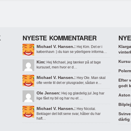
K
NYESTE KOMMENTARER
NYE
Michael V. Hansen.:
Klargø
Hej Kim. Det er i
københavn :) du kan se yderligere informa…
vinter
Kursus
Kim:
Hej Michael, jeg tænker på at tage
kursuset, men hvor er d…
Polerm
Michael V. Hansen.:
Hey Ole. Man skal
Efter 
ofte vente til det er plusgrader, sådan e…
godt k
Ole Jensen:
Hej og glædelig jul Jeg har
Aston 
lige fået ny bil og har nu et …
Bilple
Michael V. Hansen.:
Hey Nicolai.
Svirve
Beklager det lidt sene svar, håber du har
haft…
dårlig