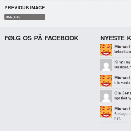
PREVIOUS IMAGE
DSC_1182
FØLG OS PÅ FACEBOOK
NYESTE 
Michael 
københavn
Kim:
Hej 
kursuset,
Michael 
ofte vente
Ole Jen
lige fået n
Michael 
Beklager d
haft…