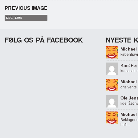
PREVIOUS IMAGE
DSC_1204
FØLG OS PÅ FACEBOOK
NYESTE 
Michael 
københavn
Kim:
Hej 
kursuset,
Michael 
ofte vente
Ole Jen
lige fået n
Michael 
Beklager d
haft…