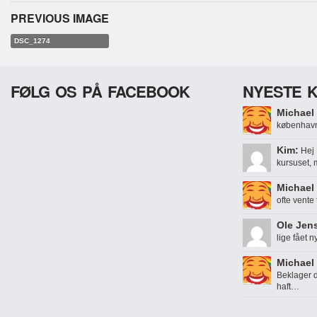
PREVIOUS IMAGE
DSC_1274
FØLG OS PÅ FACEBOOK
NYESTE 
Michael 
københavn
Kim:
Hej 
kursuset,
Michael 
ofte vente
Ole Jen
lige fået n
Michael 
Beklager d
haft…