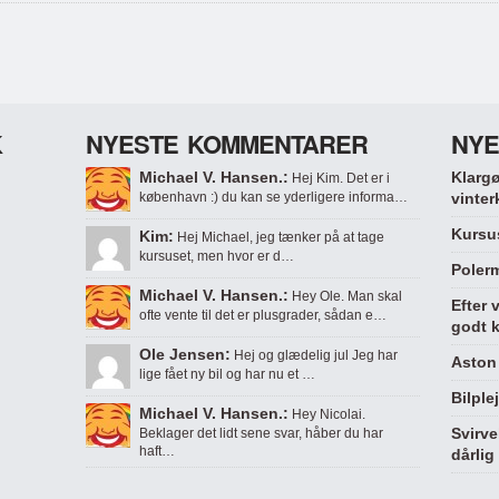
K
NYESTE KOMMENTARER
NYE
Michael V. Hansen.:
Klargø
Hej Kim. Det er i
københavn :) du kan se yderligere informa…
vinter
Kursus
Kim:
Hej Michael, jeg tænker på at tage
kursuset, men hvor er d…
Polerm
Michael V. Hansen.:
Hey Ole. Man skal
Efter 
ofte vente til det er plusgrader, sådan e…
godt k
Ole Jensen:
Hej og glædelig jul Jeg har
Aston 
lige fået ny bil og har nu et …
Bilple
Michael V. Hansen.:
Hey Nicolai.
Svirve
Beklager det lidt sene svar, håber du har
haft…
dårlig