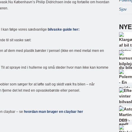
Polerin
lvask.Nu København’s Philip Didrichsen inde og fortælle om hvordan
teren.
Sjov
NYE
 I kan følge vores sædvanlige
bilvaske guide her:
de til sit vaske sæt:
 en af dem med plastik børster / pensel (ikke en med metal men en
Til at spraye ind i hullerne og små steder hvor man ikke kan komme
er som sørger for at løfte salt og skidt væk fra bilen – når
 fjerne det let med en opvaskebørste eller pensel.
en claybar – se
hvordan man bruger en claybar her