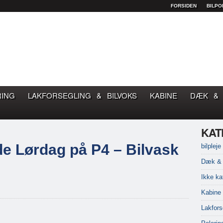
FORSIDEN
BILPO
OM GOD BILPLEJE
RING
LAKFORSEGLING & BILVOKS
KABINE
DÆK & 
KAT
de Lørdag på P4 – Bilvask
bilpleje
Dæk & 
Ikke ka
Kabine
Lakfors