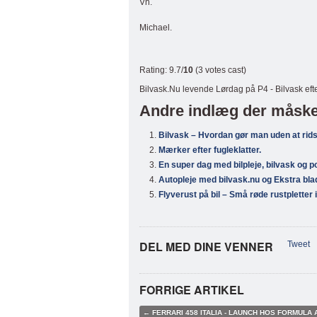
Vh.
Michael.
Rating: 9.7/
10
(3 votes cast)
Bilvask.Nu levende Lørdag på P4 - Bilvask efte
Andre indlæg der måske 
Bilvask – Hvordan gør man uden at rid
Mærker efter fugleklatter.
En super dag med bilpleje, bilvask og 
Autopleje med bilvask.nu og Ekstra bla
Flyverust på bil – Små røde rustpletter i
DEL MED DINE VENNER
Tweet
FORRIGE ARTIKEL
← FERRARI 458 ITALIA - LAUNCH HOS FORMULA