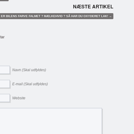
NÆSTE ARTIKEL
ER BILENS FARVE FALMET ? MÆLKEHVID ? SÅ HAR DU OXYDERET LAK! →
tar
Navn (Skal udfyldes)
E-mail (Skal udfyldes)
Website