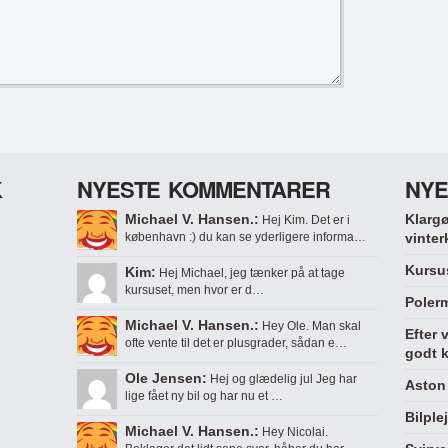
K
NYESTE KOMMENTARER
NYE
Michael V. Hansen.:
Klargø
Hej Kim. Det er i
københavn :) du kan se yderligere informa…
vinter
Kursus
Kim:
Hej Michael, jeg tænker på at tage
kursuset, men hvor er d…
Polerm
Michael V. Hansen.:
Hey Ole. Man skal
Efter 
ofte vente til det er plusgrader, sådan e…
godt k
Ole Jensen:
Hej og glædelig jul Jeg har
Aston 
lige fået ny bil og har nu et …
Bilple
Michael V. Hansen.:
Hey Nicolai.