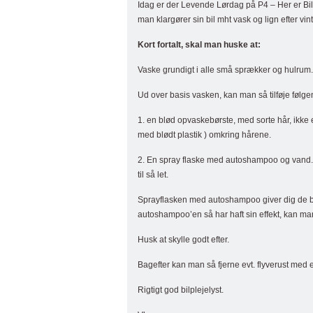
Idag er der Levende Lørdag på P4 – Her er Bi
man klargører sin bil mht vask og lign efter vin
Kort fortalt, skal man huske at:
Vaske grundigt i alle små sprækker og hulrum.
Ud over basis vasken, kan man så tilføje følgen
1. en blød opvaskebørste, med sorte hår, ikke
med blødt plastik ) omkring hårene.
2. En spray flaske med autoshampoo og vand. 
til så let.
Sprayflasken med autoshampoo giver dig de bobl
autoshampoo’en så har haft sin effekt, kan man
Husk at skylle godt efter.
Bagefter kan man så fjerne evt. flyverust med 
Rigtigt god bilplejelyst.