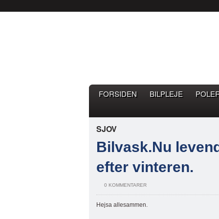
Bilpleje.nu
BILPLEJE BLOG – EN BLOG 
FORSIDEN
BILPLEJE
POLE
SJOV
Bilvask.Nu leven
efter vinteren.
0 KOMMENTARER
Hejsa allesammen.