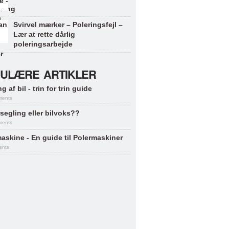
Svirvel mærker – Poleringsfejl –
Lær at rette dårlig
poleringsarbejde
ULÆRE ARTIKLER
g af bil - trin for trin guide
ments
segling eller bilvoks??
ments
askine - En guide til Polermaskiner
ents