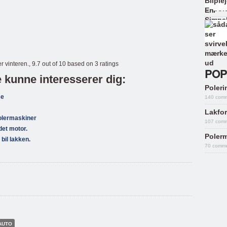
r vinteren.
,
9.7
out of
10
based on
3
ratings
POP
kunne interesserer dig:
Polerin
se
140 com
Lakfor
polermaskiner
107 com
det motor.
Polerm
 bil lakken.
70 comm
 AUTO