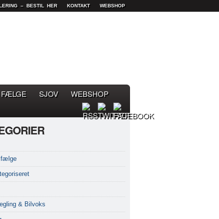
LERING – BESTIL HER
KONTAKT
WEBSHOP
FÆLGE
SJOV
WEBSHOP
EGORIER
fælge
tegoriseret
egling & Bilvoks